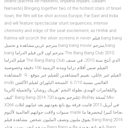
Anand (Bachna Ae Haseeno, Anjaana Anjaani, Salaam
Namaste).Bringing together two of the hottest stars of tinsel
town, the film will be shot across Europe, Far East and India
and will feature spectacular stunt sequences, intense
chemistry and edge of the seat excitement, as Hrithik and
Katrina will scorch the silver screens in never فيلم bang bang
مترجم عربي,مشاهدة و تحميل bang bang movie مترجم,bang
bang مترجم اون لاين فيلم الدراما The Bang Bang Club 2010.
فيلم الدراما The Bang Bang Club الذي أنتج سنة 2010، في صنف
الفيلم ضمن أفلام دراما ومدته الزمنية 106 دقيقه وخصوصية
المشاهدة : R - الفيلم غير عائلي، تقييم المشاهدين للفيلم عبر موقع
imdb العالمي بنسبة 6.7/10. النسخة البلوراي لفيلم الأكشن
والمُغامرات الهندي بطولة النجم "هريتك روشان" والجميلة كاترينا
كيف" Bang Bang 2014 مُترجم بجودة 720p BluRay نُسخة Mkv
X264 في أبريل 2015 قامت فرقة بيغ بانغ بعودتهم بعد غيابهم لثلاث
سنوات ولاقت جولتهم العالمية لألبوم made نجاحا كبيرا ليحضرها ما
يفوق مليون ونصف المليون شخص. مشاهدة فيلم Bang Bang 2014
مترجم ايجي بست. فيلم Bang Bang بانج بانج بجودة عالية Bang