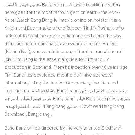
,تحميل فيلم الاكشن Bang Bang … A swashbuckling mystery
hero goes for the most famous gem on earth - the Koh-i-
Noor! Watch Bang Bang full movie online on hotstar. It is a
Knight and Day remake where Rajveer (Hrithik Roshan) who
sets out to steal the coveted diamond and along the way,
there are fights, car chases, a revenge plot and Harleen
(Katrina Kaif), who wants to escape from her run-of-the-mill
job. Film Bang is the essential guide for Film and TV
production in Scotland. From its inception over 40 years ago,
Film Bang has developed into the definitive source of
information, listing Production Companies, Facilities and
Technicians. مشاهدة فيلم Bang bang مدونة عرب فيلم اون لاين
عرب فيلم الفيلم المترجم Bang bang, فيلم Bang bang dvd مترجم
, فيلم , الفيلم الهندي Bang bang مدبلج , Download Bang bang
Download , Bang bang ,
Bang Bang will be directed by the very talented Siddharth