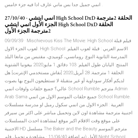
انمي جميل جدا بس ماني عارف ادا فيه جزء خامس .
27/10/40 · انمي ايتشي High School DxD الحلقة 2مترجمة
الجزء الأول انمي ايتشي High School DxD الحلقة
2مترجمة الجزء الأول
09/09/39 · Mischievous Kiss The Movie: High School فيلم قبلة
لعوب الجزء الاول. High School الاسم العربي : قبلة لعوب الفيلم:
المدرسة الثانوية النوع: رومانسي، كوميدي، مقتبس من مانغا البلد
المنتج: اليابان طول الفيلم: 103 دقائق 1 مايو,2020 بيغونيا الشتوية
الحلقة 1 مترجمة; 28 أبريل,2020 [نقاش مستخدمي الإنترنت] هل
لديكم أفكار سوداوية أو غير متقبلة لا تستطيعون البوح بها بصوت
عالي؟ جميع حلقات واوفات انمي School Rumble مترجم Admin
Arab Sama جميع حلقات الموسم الاول من انمي School Rumble.
العربية : الجزء الاول من انمي سكول رمبل او مدرسة مسلسلات
اجنبية مترجمة مشاهدة اون لاين وتحميل مباشر على اكثر من سيرفر
على موقع وقت الافلام اكبر موقع لمشاهدة احدث المسلسلات
الاجنبية HD مسلسل The Baker and the Beauty مترجم الموسم
الأول (تم اضافة 11/04/40 · مشاهدة و تحميل فلم Night School