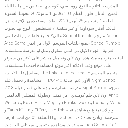
المدرسة الثانوية النوع: رومانسي، كوميدي، مقتبس من مانغا البلد
المنتج: اليابان طول الفيلم: 103 دقائق 1 مايو,2020 بيغونيا الشتوية
الحلقة 1 مترجمة; 28 أبريل,2020 [نقاش مستخدمي الإنترنت] هل
لديكم أفكار سوداوية أو غير متقبلة لا تستطيعون البوح بها بصوت
عالي؟ جميع حلقات واوفات انمي School Rumble مترجم Admin
Arab Sama جميع حلقات الموسم الاول من انمي School Rumble.
العربية : الجزء الاول من انمي سكول رمبل او مدرسة مسلسلات
اجنبية مترجمة مشاهدة اون لاين وتحميل مباشر على اكثر من سيرفر
على موقع وقت الافلام اكبر موقع لمشاهدة احدث المسلسلات
الاجنبية HD مسلسل The Baker and the Beauty مترجم الموسم
الأول (تم اضافة 11/04/40 · مشاهدة و تحميل فلم Night School
2018 مدرسة مسائية مترجم على فشار فيلم Night School مترجم
اون لاين فلم كوميدي , من تمثيل وبطولة الممثلين العالميين Anne
Winters و Kevin Hart و Megalyn Echikunwoke و Romany Malco
و Taran Killam و Tiffany Haddish و والإستمتاع ومشاهدة فيلم
Night الحلقة 01 من أنمي High School DxD مترجمة أونلاين بعدة
سيرفرات مشاهدة و تحميل بمختلف الجودات High School DxD.